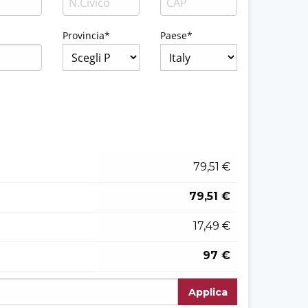
Provincia*
Paese*
79,51 €
79,51 €
17,49 €
97 €
Applica