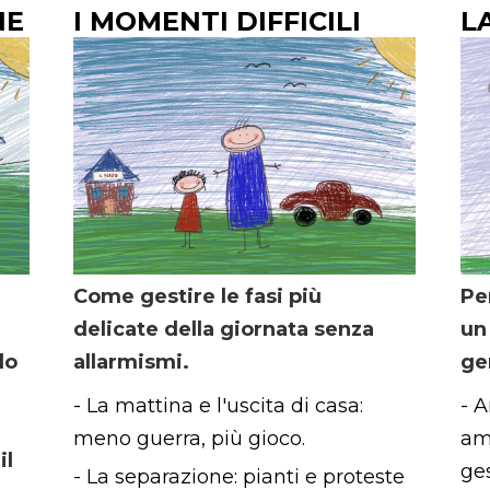
NE
I MOMENTI
DIFFICILI
L
Come gestire le fasi più
Pe
delicate della giornata senza
un
do
allarmismi.
ge
- La mattina e l'uscita di casa:
- A
meno guerra, più gioco.
am
il
ges
- La separazione: pianti e proteste