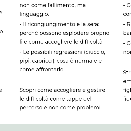
non come fallimento, ma
- C
e
linguaggio.
con
- Il ricongiungimento e la sera:
- R
vo
perché possono esplodere proprio
ba
lì e come accogliere le difficoltà.
- C
- Le possibili regressioni (ciuccio,
no
pipì, capricci): cosa è normale e
come affrontarlo.
Str
em
e
Scopri come accogliere e gestire
fig
le difficoltà come tappe del
fid
percorso e non come problemi.