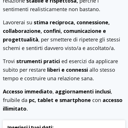
relazione
stabile e rispettosa,
perché i
sentimenti realisticamente non bastano.
Lavorerai su
stima reciproca, connessione,
collaborazione, confini, comunicazione e
progettualità
, per smettere di ripetere gli stessi
schemi e sentirti davvero visto/a e ascoltato/a.
Trovi
strumenti pratici
ed esercizi da applicare
subito per restare
liberi e connessi
allo stesso
tempo e costruire una relazione sana.
Accesso immediato
,
aggiornamenti inclusi
,
fruibile da
pc, tablet e smartphone
con
accesso
illimitato
.
Inserisci i tuoi dati: